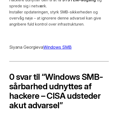
Hackere udnytter den til at få
SYSTEM-adgang
og
sprede sig i netværk.
Installer opdateringen, styrk SMB-sikkerheden og
overvåg nøje – at ignorere denne advarsel kan give
angribere fuld kontrol over infrastrukturen.
Siyana Georgieva
Windows SMB
0 svar til “Windows SMB-
sårbarhed udnyttes af
hackere – CISA udsteder
akut advarsel”