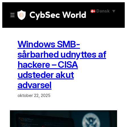
Spring
Dansk
▼
til
indhold
Windows SMB-
sårbarhed udnyttes af
hackere – CISA
udsteder akut
advarsel
oktober 22, 2025