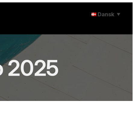
Dansk
▼
o 2025