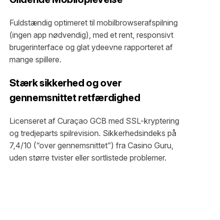
Fuldstændig optimeret til mobilbrowserafspilning
(ingen app nødvendig), med et rent, responsivt
brugerinterface og glat ydeevne rapporteret af
mange spillere.
Stærk sikkerhed og over
gennemsnittet retfærdighed
Licenseret af Curaçao GCB med SSL-kryptering
og tredjeparts spilrevision. Sikkerhedsindeks på
7,4/10 (“over gennemsnittet”) fra Casino Guru,
uden større tvister eller sortlistede problemer.