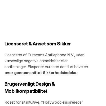
Licenseret & Anset som Sikker
Licenseret af Curaçaos Antillephone N.V., uden
væsentlige negative anmeldelser eller
sortlistninger. Eksperter vurderer det til at have en
over gennemsnittet Sikkerhedsindeks
.
Brugervenligt Design &
Mobilkompatibilitet
Roset for sit intuitive, “Hollywood-inspirerede”