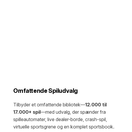
Omfattende Spiludvalg
Tilbyder et omfattende bibliotek—
12.000 til
17.000+ spil
—med udvalg, der spænder fra
spilleautomater, live dealer-borde, crash-spil,
virtuelle sportsgrene og en komplet sportsbook.