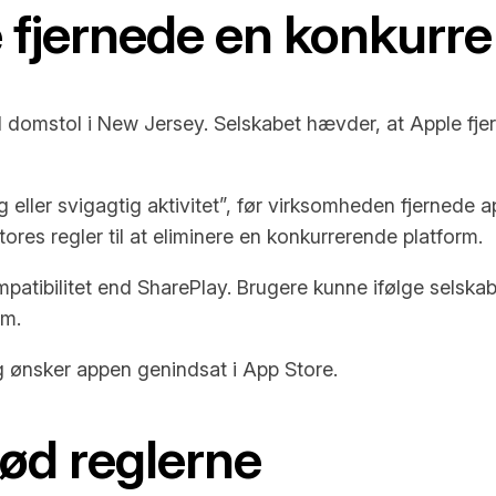
 fjernede en konkurr
omstol i New Jersey. Selskabet hævder, at Apple fjern
eller svigagtig aktivitet”, før virksomheden fjernede a
res regler til at eliminere en konkurrerende platform.
mpatibilitet end SharePlay. Brugere kunne ifølge selsk
em.
 ønsker appen genindsat i App Store.
ød reglerne