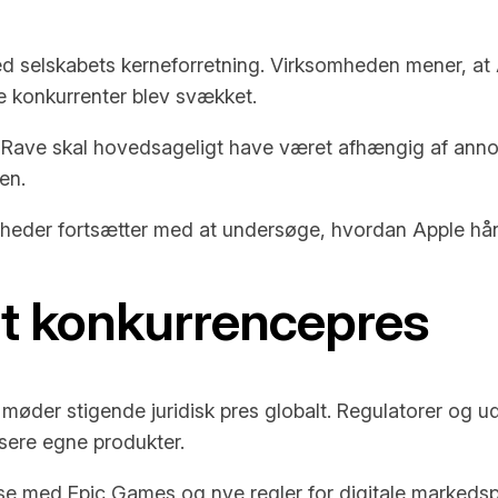
 selskabets kerneforretning. Virksomheden mener, at A
e konkurrenter blev svækket.
Rave skal hovedsageligt have været afhængig af annonc
en.
gheder fortsætter med at undersøge, hvordan Apple hån
at konkurrencepres
der stigende juridisk pres globalt. Regulatorer og udv
isere egne produkter.
else med Epic Games og nye regler for digitale markeds