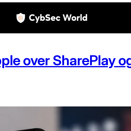
ple over SharePlay o