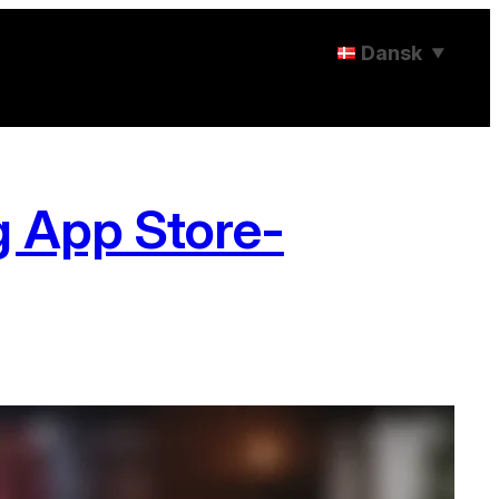
Dansk
▼
g App Store-