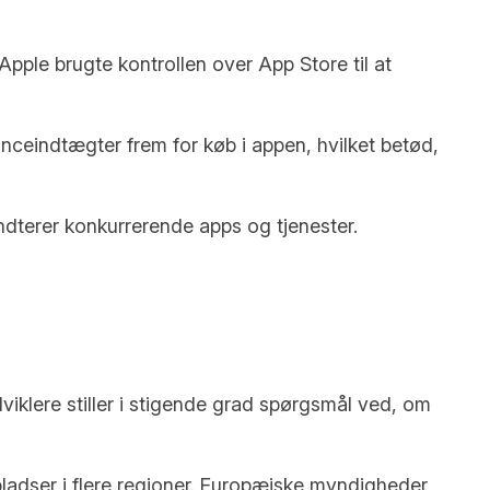
pple brugte kontrollen over App Store til at
eindtægter frem for køb i appen, hvilket betød,
dterer konkurrerende apps og tjenester.
iklere stiller i stigende grad spørgsmål ved, om
pladser i flere regioner. Europæiske myndigheder