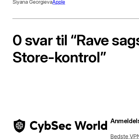
Siyana Georgieva
Apple
0 svar til “Rave s
Store-kontrol”
Anmeldel
Bedste VP