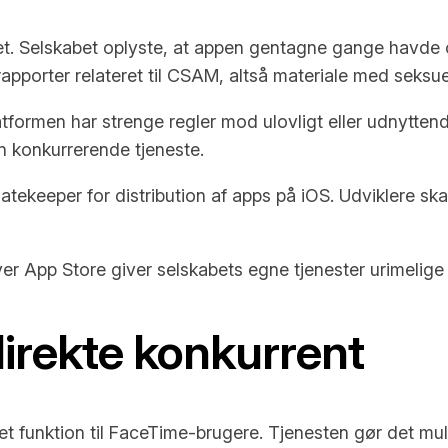
et. Selskabet oplyste, at appen gentagne gange havde o
apporter relateret til CSAM, altså materiale med seksue
atformen har strenge regler mod ulovligt eller udnytten
en konkurrerende tjeneste.
tekeeper for distribution af apps på iOS. Udviklere skal
over App Store giver selskabets egne tjenester urimelige 
irekte konkurrent
 funktion til FaceTime-brugere. Tjenesten gør det muligt