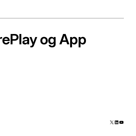
arePlay og App
X
LinkedIn
YouTube