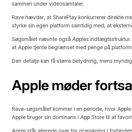
sammen under videosamtaler.
Rave hævder, at SharePlay konkurrerer direkte med
styrke sin egen platform samtidig med, at ekstern
Søgsmålet nævnte også Apples indtægtsstruktur. 
at Apple tjente begrænset med penge på platform
Den detalje kan få større betydning, mens myndi
Apple møder forts
Rave-søgsmålet kommer i en periode, hvor Apple mø
Apple bruger sin dominans i App Store til at favor
Apple står allerede over for granskning i forbind