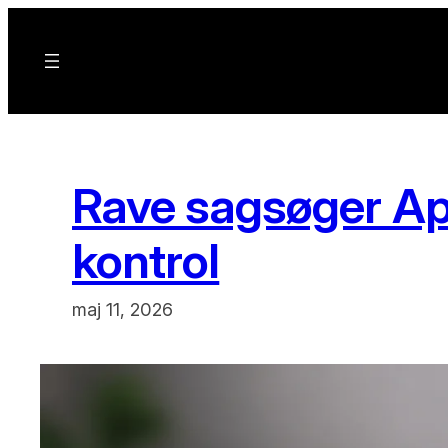
Spring
til
indhold
Rave sagsøger Ap
kontrol
maj 11, 2026