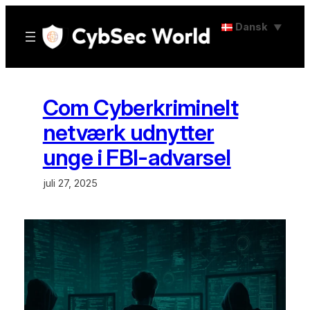
Spring
Dansk
▼
til
indhold
Com Cyberkriminelt
netværk udnytter
unge i FBI-advarsel
juli 27, 2025