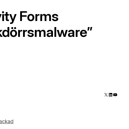
vity Forms
akdörrsmalware”
X
LinkedIn
YouTube
hackad