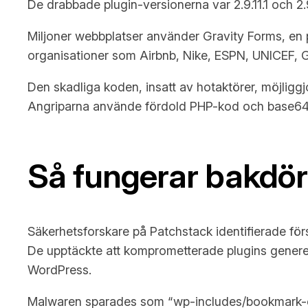
De drabbade plugin-versionerna var 2.9.11.1 och 2.9.
Miljoner webbplatser använder Gravity Forms, en 
organisationer som Airbnb, Nike, ESPN, UNICEF, Go
Den skadliga koden, insatt av hotaktörer, möjligg
Angriparna använde fördold PHP-kod och base64-ko
Så fungerar bakdör
Säkerhetsforskare på Patchstack identifierade för
De upptäckte att komprometterade plugins generer
WordPress.
Malwaren sparades som “wp-includes/bookmark-ca