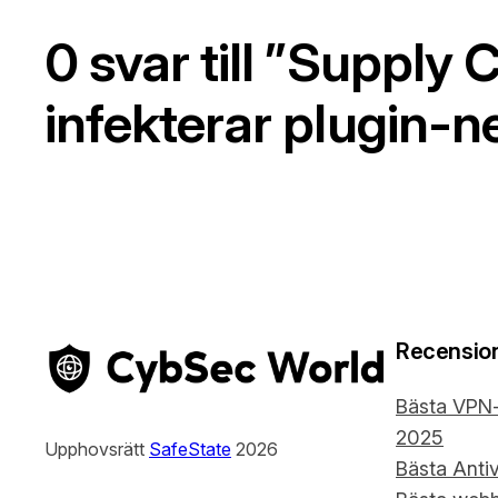
0 svar till ”Supply
infekterar plugin-
Recensio
Bästa VPN-
2025
Upphovsrätt
SafeState
2026
Bästa Anti