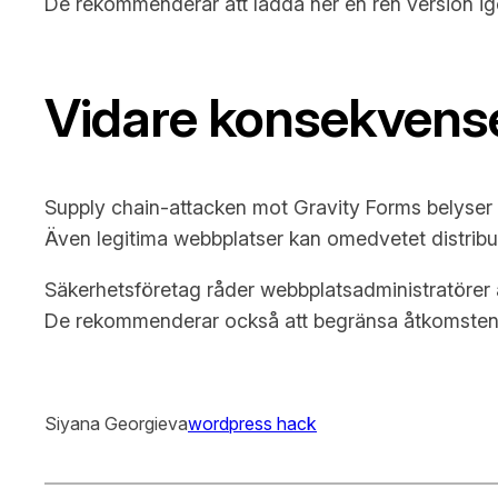
De rekommenderar att ladda ner en ren version ig
Vidare konsekvens
Supply chain-attacken mot Gravity Forms belyser f
Även legitima webbplatser kan omedvetet distribu
Säkerhetsföretag råder webbplatsadministratörer at
De rekommenderar också att begränsa åtkomsten oc
Siyana Georgieva
wordpress hack