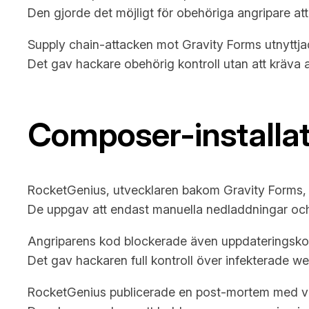
Den gjorde det möjligt för obehöriga angripare at
Supply chain-attacken mot Gravity Forms utnyttja
Det gav hackare obehörig kontroll utan att kräva 
Composer-installa
RocketGenius, utvecklaren bakom Gravity Forms, b
De uppgav att endast manuella nedladdningar och
Angriparens kod blockerade även uppdateringskontr
Det gav hackaren full kontroll över infekterade we
RocketGenius publicerade en post-mortem med väg