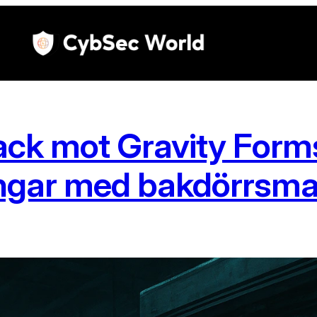
ck mot Gravity Forms
ingar med bakdörrsm