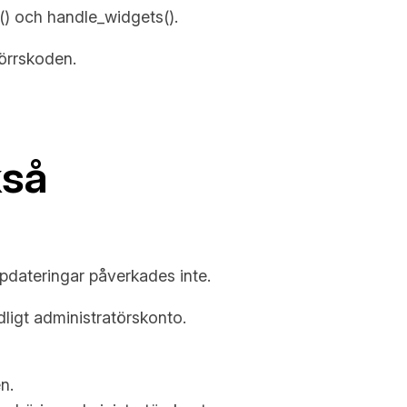
() och handle_widgets().
örrskoden.
kså
pdateringar påverkades inte.
dligt administratörskonto.
n.