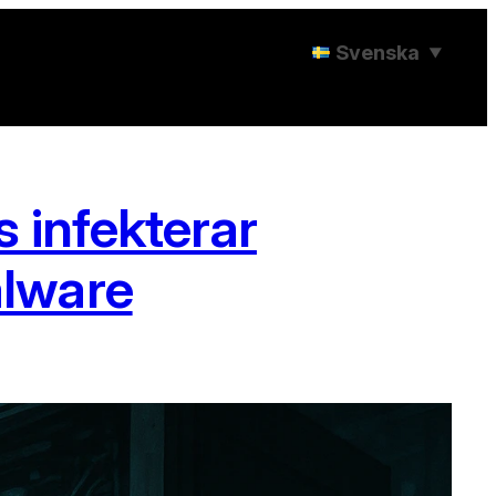
Svenska
▼
 infekterar
alware