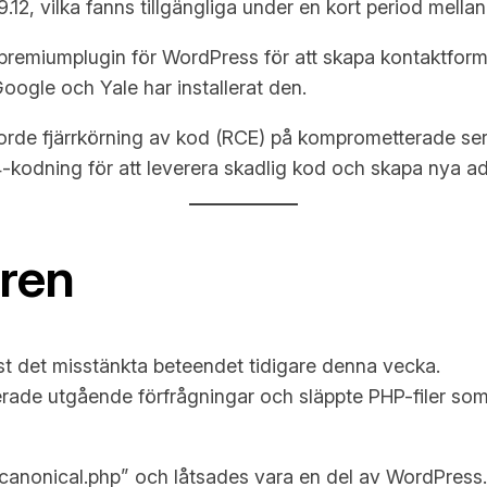
12, vilka fanns tillgängliga under en kort period mellan 
premiumplugin för WordPress för att skapa kontaktformu
ogle och Yale har installerat den.
jorde fjärrkörning av kod (RCE) på komprometterade ser
dning för att leverera skadlig kod och skapa nya adm
ren
st det misstänkta beteendet tidigare denna vecka.
ade utgående förfrågningar och släppte PHP-filer som 
nonical.php” och låtsades vara en del av WordPress.