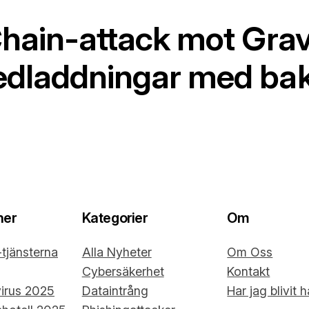
 Chain-attack mot Gra
nedladdningar med b
ner
Kategorier
Om
tjänsterna
Alla Nyheter
Om Oss
Cybersäkerhet
Kontakt
virus 2025
Dataintrång
Har jag blivit 