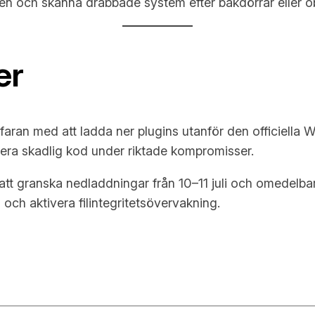
en och skanna drabbade system efter bakdörrar eller o
er
aran med att ladda ner plugins utanför den officiella 
era skadlig kod under riktade kompromisser.
t granska nedladdningar från 10–11 juli och omedelbart
h aktivera filintegritetsövervakning.