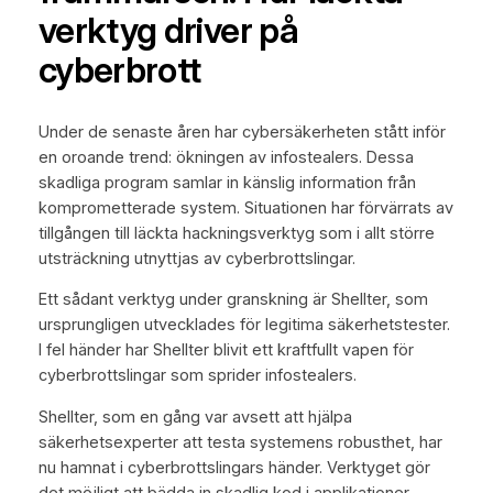
verktyg driver på
cyberbrott
Under de senaste åren har cybersäkerheten stått inför
en oroande trend: ökningen av infostealers. Dessa
skadliga program samlar in känslig information från
komprometterade system. Situationen har förvärrats av
tillgången till läckta hackningsverktyg som i allt större
utsträckning utnyttjas av cyberbrottslingar.
Ett sådant verktyg under granskning är Shellter, som
ursprungligen utvecklades för legitima säkerhetstester.
I fel händer har Shellter blivit ett kraftfullt vapen för
cyberbrottslingar som sprider infostealers.
Shellter, som en gång var avsett att hjälpa
säkerhetsexperter att testa systemens robusthet, har
nu hamnat i cyberbrottslingars händer. Verktyget gör
det möjligt att bädda in skadlig kod i applikationer,