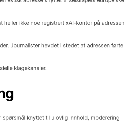
n estisk adresse knyttet til selskapets europeiske
nt heller ikke noe registrert xAI-kontor på adressen
der. Journalister hevdet i stedet at adressen førte
ielle klagekanaler.
ing
spørsmål knyttet til ulovlig innhold, moderering