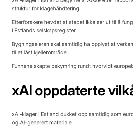
xAI-klager i Estland begynte å vokse etter rapport
struktur for klagehåndtering.
Etterforskere hevdet at stedet ikke ser ut til å fun
i Estlands selskapsregister.
Bygningseieren skal samtidig ha opplyst at verken 
til et låst kjellerområde.
Funnene skapte bekymring rundt hvorvidt europeisk
xAI oppdaterte vil
xAI-klager i Estland dukket opp samtidig som euro
og AI-generert materiale.