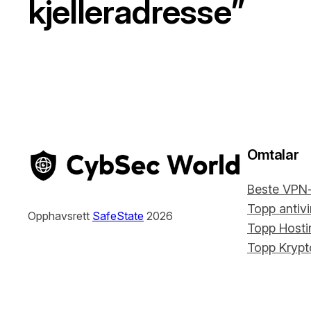
kjelleradresse”
Omtalar
Beste VPN
Topp antiv
Opphavsrett
SafeState
2026
Topp Host
Topp Krypt