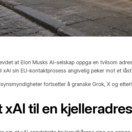
 hevdet at Elon Musks AI-selskap oppga en tvilsom adre
il xAI sin EU-kontaktprosess angivelig peker mot et låst
ynsmyndigheter fortsetter å granske Grok, X og etterl
 xAI til en kjelleradre