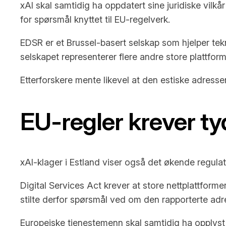
xAI skal samtidig ha oppdatert sine juridiske vilk
for spørsmål knyttet til EU-regelverk.
EDSR er et Brussel-basert selskap som hjelper tek
selskapet representerer flere andre store plattfor
Etterforskere mente likevel at den estiske adressen
EU-regler krever ty
xAI-klager i Estland viser også det økende regula
Digital Services Act krever at store nettplattform
stilte derfor spørsmål ved om den rapporterte adre
Europeiske tjenestemenn skal samtidig ha opplyst a