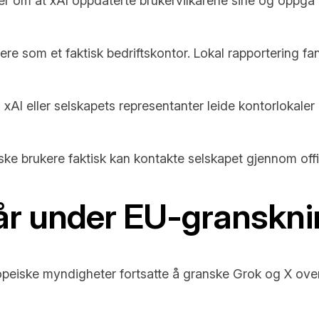
er om at xAI oppdaterte brukervilkårene sine og oppga e
gere som et faktisk bedriftskontor. Lokal rapportering fa
xAI eller selskapets representanter leide kontorlokaler 
e brukere faktisk kan kontakte selskapet gjennom offis
kår under EU-granskn
peiske myndigheter fortsatte å granske Grok og X over 