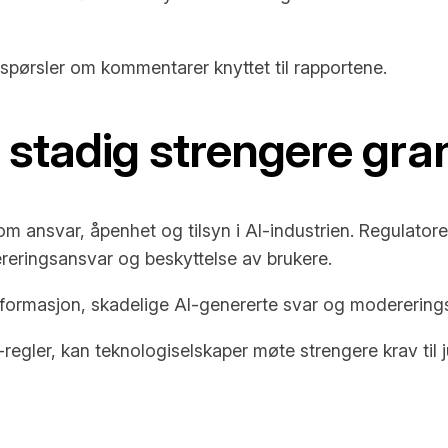
respørsler om kommentarer knyttet til rapportene.
 stadig strengere gra
om ansvar, åpenhet og tilsyn i AI-industrien. Regulator
ereringsansvar og beskyttelse av brukere.
sinformasjon, skadelige AI-genererte svar og modererin
regler, kan teknologiselskaper møte strengere krav til 