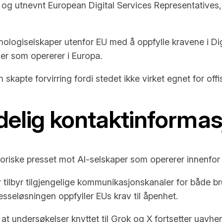
år og utnevnt European Digital Services Representatives
nologiselskaper utenfor EU med å oppfylle kravene i Dig
mer som opererer i Europa.
 skapte forvirring fordi stedet ikke virket egnet for off
delig kontaktinformas
toriske presset mot AI-selskaper som opererer innenfor
er tilbyr tilgjengelige kommunikasjonskanaler for både b
sseløsningen oppfyller EUs krav til åpenhet.
t undersøkelser knyttet til Grok og X fortsetter uavhen