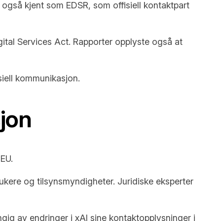
, også kjent som EDSR, som offisiell kontaktpart
ital Services Act. Rapporter opplyste også at
isiell kommunikasjon.
jon
 EU.
rukere og tilsynsmyndigheter. Juridiske eksperter
gig av endringer i xAI sine kontaktopplysninger i