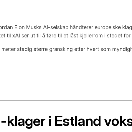
ordan Elon Musks AI-selskap håndterer europeiske klagek
til xAI ser ut til å føre til et låst kjellerrom i stedet f
 møter stadig større gransking etter hvert som myndigh
-klager i Estland vok