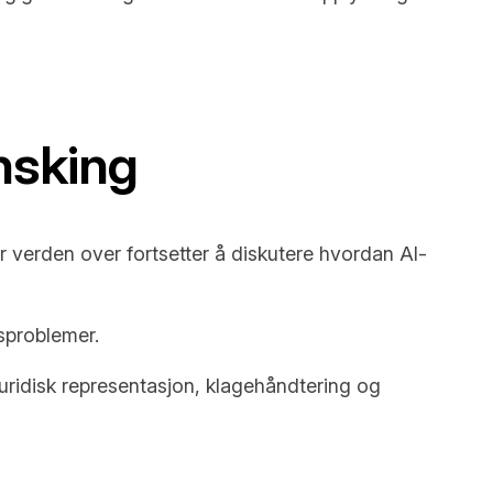
nsking
er verden over fortsetter å diskutere hvordan AI-
gsproblemer.
juridisk representasjon, klagehåndtering og