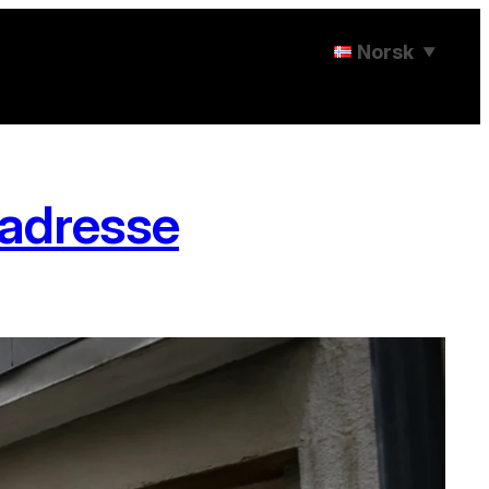
Norsk
▼
radresse