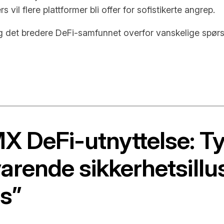
 vil flere plattformer bli offer for sofistikerte angrep.
det bredere DeFi-samfunnet overfor vanskelige spørsmå
 DeFi-utnyttelse: Tyv
arende sikkerhetsillus
ns”