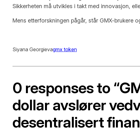
Sikkerheten må utvikles i takt med innovasjon, ellers
Mens etterforskningen pågår, står GMX-brukere og 
Siyana Georgieva
gmx token
0 responses to “GMX
dollar avslører vedv
desentralisert fina