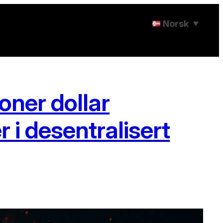
Norsk
▼
oner dollar
 i desentralisert