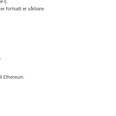
Fi).
r fortsatt er sårbare.
e
.
il Ethereum.