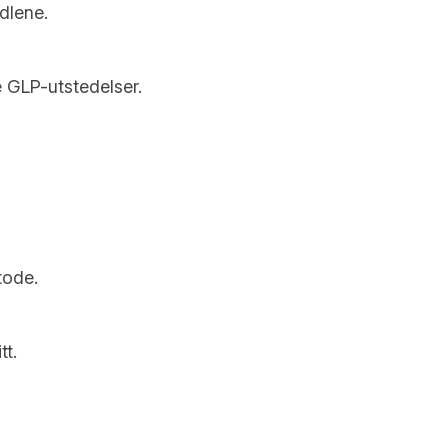
dlene.
e GLP-utstedelser.
tode.
tt.