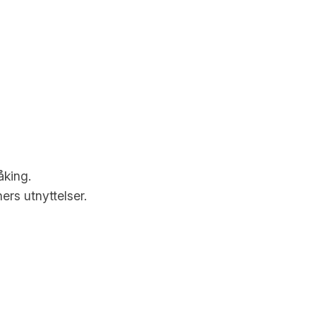
åking.
ers utnyttelser.