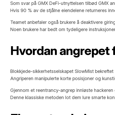
Som svar på GMX DeFi-utnyttelsen tilbød GMX ang
Hvis 90 % av de stjålne eiendelene returneres innen
Teamet anbefaler også brukere å deaktivere girings
Noen brukere har bedt om tydeligere instruksjoner,
Hvordan angrepet 
Blokkjede-sikkerhetsselskapet SlowMist bekreftet
Angriperen manipulerte korte posisjoner og kunsti
Gjennom et reentrancy-angrep innløste hackeren gj
Denne klassiske metoden lot dem lure smarte kontra