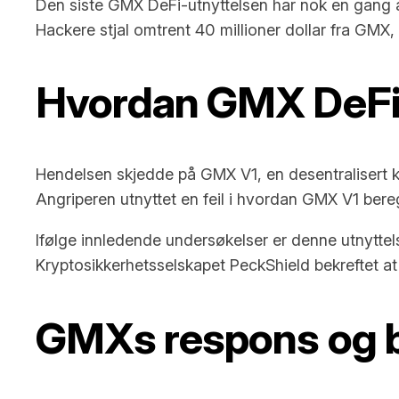
Den siste GMX DeFi-utnyttelsen har nok en gang avs
Hackere stjal omtrent 40 millioner dollar fra GMX
Hvordan GMX DeFi-
Hendelsen skjedde på GMX V1, en desentralisert 
Angriperen utnyttet en feil i hvordan GMX V1 bere
Ifølge innledende undersøkelser er denne utnyttel
Kryptosikkerhetsselskapet PeckShield bekreftet at n
GMXs respons og b