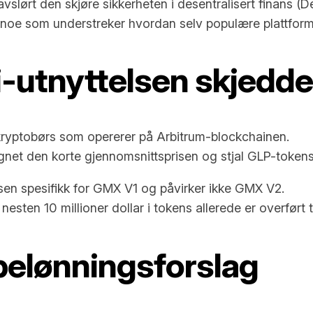
lørt den skjøre sikkerheten i desentralisert finans (De
, noe som understreker hvordan selv populære plattforme
utnyttelsen skjedd
kryptobørs som opererer på Arbitrum-blockchainen.
gnet den korte gjennomsnittsprisen og stjal GLP-tokens
sen spesifikk for GMX V1 og påvirker ikke GMX V2.
esten 10 millioner dollar i tokens allerede er overført t
elønningsforslag