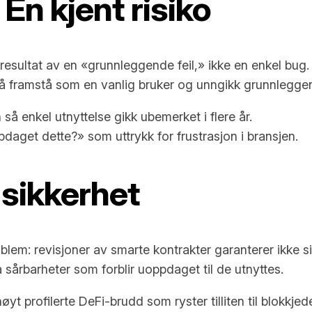
En kjent risiko
resultat av en «grunnleggende feil,» ikke en enkel bug.
r å framstå som en vanlig bruker og unngikk grunnleggen
så enkel utnyttelse gikk ubemerket i flere år.
daget dette?» som uttrykk for frustrasjon i bransjen.
-sikkerhet
lem: revisjoner av smarte kontrakter garanterer ikke si
a sårbarheter som forblir uoppdaget til de utnyttes.
t profilerte DeFi-brudd som ryster tilliten til blokkjed