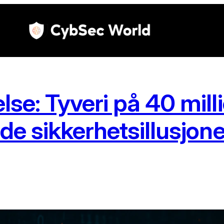
e: Tyveri på 40 milli
e sikkerhetsillusjoner