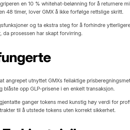
riperen en 10 % whitehat-belønning for å returnere mi
 48 timer, lover GMX å ikke forfølge rettslige skritt.
funksjoner og ta ekstra steg for å forhindre ytterliger
 da prosessen har skapt forvirring.
fungerte
 at angrepet utnyttet GMXs feilaktige prisberegningsme
g blåste opp GLP-prisene i en enkelt transaksjon.
entatte ganger tokens med kunstig høy verdi for profi
kter til å utstede tokens uten korrekt sikkerhet.