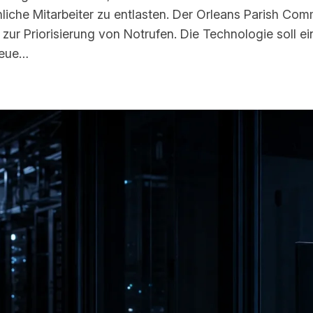
che Mitarbeiter zu entlasten. Der Orleans Parish Commu
zur Priorisierung von Notrufen. Die Technologie soll 
neue…